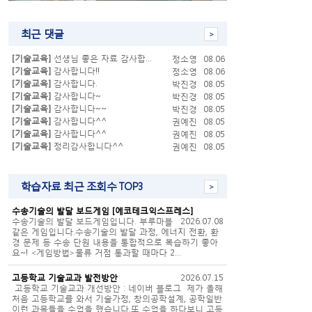
최근 댓글
[기술교육]
선생님 좋은 자료 감사합…
정소영
08.06
[기술교육]
감사합니다!!
정소영
08.06
[기술교육]
감사합니다.
박진경
08.05
[기술교육]
감사합니다~
박진경
08.05
[기술교육]
감사합니다~~
박진경
08.05
[기술교육]
감사합니다^^
권예진
08.05
[기술교육]
감사합니다^^
권예진
08.05
[기술교육]
정리감사합니다^^
권예진
08.05
학습자료 최근 조회수 TOP3
수송기술의 발달 보드게임 [에코테크익스프레스]
수송기술의 발달 보드게임입니다. 부루마블
2026.07.08
같은 게임입니다.수송기술의 발달 과정, 에너지 전환, 환
경 문제 등 수송 단원 내용을 통합적으로 복습하기 좋아
요~! <게임방법>물류 거점 통과할 때마다 2…
고등학교 기술교과 발전방안
2026.07.15
고등학교 기술교과 개선방안 : 네이버 블로그 제가 올해
처음 고등학교를 와서 기술가정, 창의공학설계, 공학일반
이런 과목들을 수업을 했습니다.또 수업을 하다보니 고등