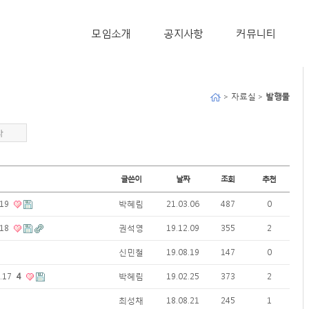
모임소개
공지사항
커뮤니티
> 자료실 >
발행물
타
글쓴이
날짜
조회
추천
19
박혜림
21.03.06
487
0
18
권석영
19.12.09
355
2
신민철
19.08.19
147
0
.17
4
박혜림
19.02.25
373
2
최성채
18.08.21
245
1