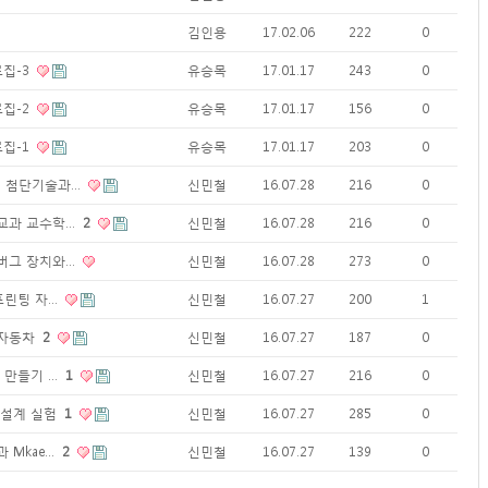
김인용
17.02.06
222
0
료집-3
유승목
17.01.17
243
0
료집-2
유승목
17.01.17
156
0
료집-1
유승목
17.01.17
203
0
미래 첨단기술과…
신민철
16.07.28
216
0
술교과 교수학…
2
신민철
16.07.28
216
0
드버그 장치와…
신민철
16.07.28
273
0
 프린팅 자…
신민철
16.07.27
200
1
율자동차
2
신민철
16.07.27
187
0
쥬 만들기 …
1
신민철
16.07.27
216
0
내진설계 실험
1
신민철
16.07.27
285
0
과 Mkae…
2
신민철
16.07.27
139
0