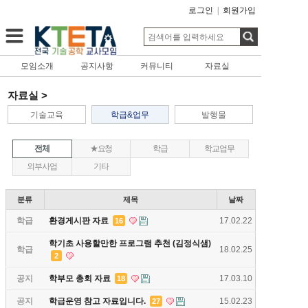
로그인
|
회원가입
모임소개
공지사항
커뮤니티
자료실
자료실 >
기술교육
학급&업무
발행물
전체
★요청
학급
학교업무
외부사업
기타
분류
제목
날짜
학급
환경게시판 자료
17.02.22
16
학기초 사용할만한 프로그램 추천 (김정식샘)
학급
18.02.25
2
공지
학부모 총회 자료
17.03.10
18
공지
학급운영 참고 자료입니다.
15.02.23
27