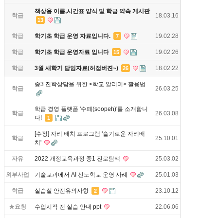
책상용 이름,시간표 양식 및 학급 약속 게시판
학급
18.03.16
13
학급
학기초 학급 운영 자료입니다.
19.02.28
7
학급
학기초 학급 운영자료 입니다
19.02.26
15
학급
3월 새학기 담임자료(허접버젼~)
18.02.22
26
중3 진학상담을 위한 <학교 알리미> 활용법
학급
26.03.25
학급 경영 플랫폼 '수페(soopeh)'를 소개합니
학급
26.03.08
다!
1
[수정] 자리 배치 프로그램 '슬기로운 자리배
학급
25.10.01
치'
자유
2022 개정교육과정 중1 진로탐색
25.03.02
외부사업
기술교과에서 AI 선도학교 운영 사례
25.01.03
학급
실습실 안전유의사항
23.10.12
2
★요청
수업시작 전 실습 안내 ppt
22.06.06