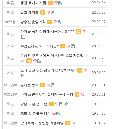
학급
생일 축카 게시물
22.04.04
8
학급
일일 계획표
22.03.27
2
★요청
방송실 운영계획
22.03.17
4
아이들 쪽지 상담에 사용하세요*^^*
20
학급
21.03.10
기타
수업교체 편하게 하세요~
20.08.31
7
학생과 첫 만남에서 이용하면 좋을 자료입니
학급
20.06.26
다.
20
교내 교실 무선 공유기 설치(2020년)
5
기타
20.06.02
학교업무
결재선 등록
20.03.11
1
학교업무
나이스 근무시간, 결재자 순서 변경
20.03.11
3
학급
낡은 교실 정리 팁
19.09.30
3
학급
조퇴 및 외출증 양식
19.04.25
학교업무
방과후학교 운영용 엑셀파일
19.04.12
2