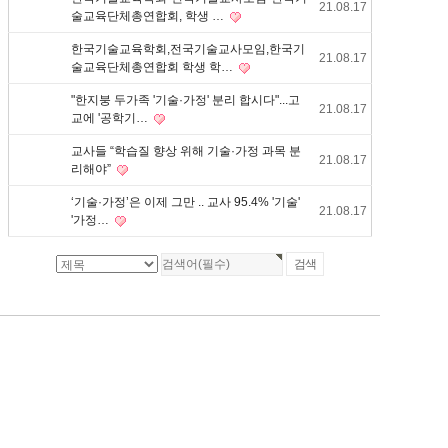
21.08.17
술교육단체총연합회, 학생 …
한국기술교육학회,전국기술교사모임,한국기
21.08.17
술교육단체총연합회 학생 학…
"한지붕 두가족 '기술·가정' 분리 합시다"...고
21.08.17
교에 '공학기…
교사들 “학습질 향상 위해 기술·가정 과목 분
21.08.17
리해야”
‘기술·가정’은 이제 그만 .. 교사 95.4% '기술'
21.08.17
'가정…
개인정보취급방침
|
이메일무단수집거부
|
전국기술교사모임 소개
|
정회원가입
KTTA 전국기술교사모집 | 주소:서울시 강서구 가양1동 276-2 한림빌딩 801호
Copyright© 2016 KTTA. All Rights Reserved.
PC 버전으로 보기