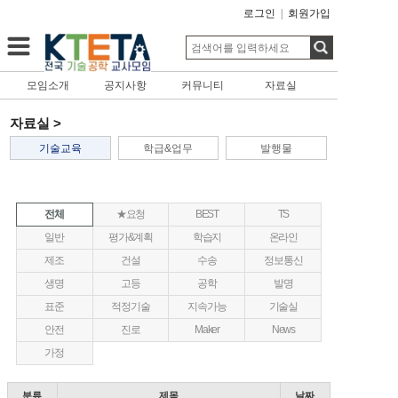
로그인
|
회원가입
모임소개
공지사항
커뮤니티
자료실
자료실 >
기술교육
학급&업무
발행물
전체
★요청
BEST
TS
일반
평가&계획
학습지
온라인
제조
건설
수송
정보통신
생명
고등
공학
발명
표준
적정기술
지속가능
기술실
안전
진로
Maker
News
가정
분류
제목
날짜