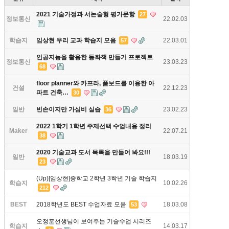
2021 기술가정과 서논술형 평가문항
27
정보통신
22.02.03
학습지
임상현 우리 교과 학습지 모음
22.03.01
57
인공지능을 활용한 동화책 만들기 프로젝트
정보통신
23.03.23
68
floor planner와 카프라, 폼보드를 이용한 아
건설
22.12.23
파트 건축…
30
일반
빈손이지만 가심비 실습
23.02.23
36
2022 1학기 1학년 주제선택 수업내용 정리
Maker
22.07.21
38
2020 기술교과 도서 목록을 만들어 봐요!!!
일반
18.03.19
23
(Up)[임상현]중학교 2학년 3학년 기술 학습지
학습지
10.02.26
212
BEST
2018학년도 BEST 수업자료 모음
18.03.08
53
오정훈선생님이 보여주는 기술수업 시리즈
학습지
14.03.17