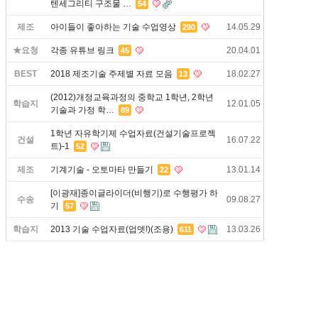
텐세그리티 구조물 …
54
제조
아이들이 좋아하는 기술 수업영상
14.05.29
290
★요청
각종 유튜브 링크
20.04.01
45
BEST
2018 제조기술 주제별 자료 모음
18.02.27
13
(2012)개정교육과정의 중학교 1학년, 2학년
학습지
12.01.05
기술과 가정 학…
89
1학년 자유학기제 수업자료(건설기술프로젝
건설
16.07.22
트)-1
52
제조
기계기술 - 오토마타 만들기
13.01.14
22
[이광재]종이글라이더(비행기)로 수행평가 하
수송
09.08.27
기
57
학습지
2013 기술 수업자료(업뎃!)(조용)
13.03.26
611
1
2
3
4
5
6
7
8
9
10