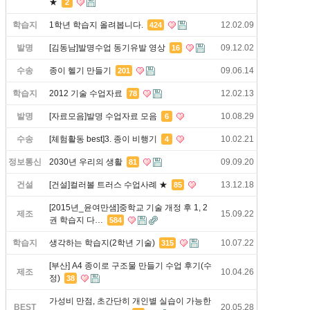
★
2
학습지
1학년 학습지 올려봅니다.
12.02.09
424
발명
[김동남]발명수업 동기유발 영상
09.12.02
16
수송
종이 헬기 만들기
09.06.14
201
학습지
2012 기술 수업자료
12.02.13
78
발명
[자료모음]발명 수업자료 모음
10.08.29
6
수송
[체험활동 best]3. 종이 비행기
10.02.21
4
정보통신
2030년 우리의 생활
09.09.20
81
건설
[건설]컬러볼 트러스 수업사례 ★
13.12.18
85
[2015년_윤여만샘]중학교 기술 개정 후 1, 2
제조
15.09.22
권 학습지 다…
584
학습지
생각하는 학습지(2학년 기술)
10.07.22
315
[부산] A4 종이로 구조물 만들기 수업 후기(수
제조
10.04.26
정)
38
가성비 만점, 초간단히 개인별 실습이 가능한
BEST
20.05.28