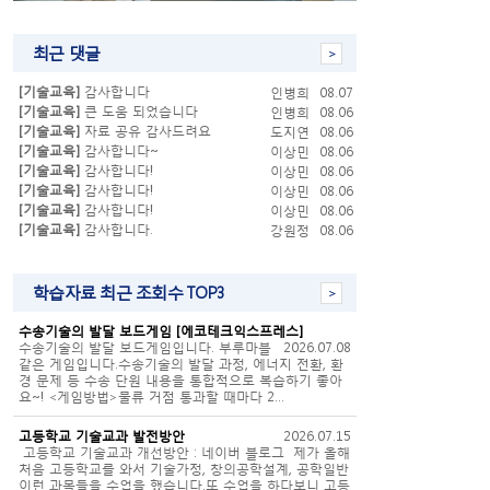
최근 댓글
[기술교육]
감사합니다
인병희
08.07
[기술교육]
큰 도움 되었습니다
인병희
08.06
[기술교육]
자료 공유 감사드려요
도지연
08.06
[기술교육]
감사합니다~
이상민
08.06
[기술교육]
감사합니다!
이상민
08.06
[기술교육]
감사합니다!
이상민
08.06
[기술교육]
감사합니다!
이상민
08.06
[기술교육]
감사합니다.
강원정
08.06
학습자료 최근 조회수 TOP3
수송기술의 발달 보드게임 [에코테크익스프레스]
수송기술의 발달 보드게임입니다. 부루마블
2026.07.08
같은 게임입니다.수송기술의 발달 과정, 에너지 전환, 환
경 문제 등 수송 단원 내용을 통합적으로 복습하기 좋아
요~! <게임방법>물류 거점 통과할 때마다 2…
고등학교 기술교과 발전방안
2026.07.15
고등학교 기술교과 개선방안 : 네이버 블로그 제가 올해
처음 고등학교를 와서 기술가정, 창의공학설계, 공학일반
이런 과목들을 수업을 했습니다.또 수업을 하다보니 고등