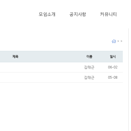
모임소개
공지사항
커뮤니티
> >
제목
이름
일시
김태근
06-02
김태근
05-08